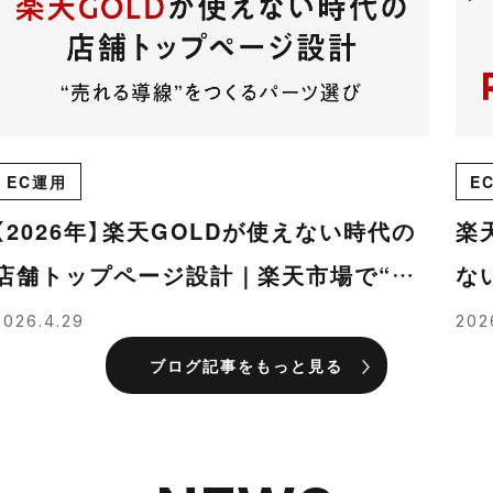
EC運用
E
【2026年】楽天GOLDが使えない時代の
楽
店舗トップページ設計｜楽天市場で“売
な
れる導線”をつくるパーツ選び
解
2026.4.29
202
ブログ記事をもっと見る