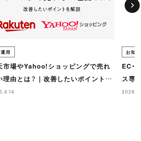
C運用
お知ら
天市場やYahoo!ショッピングで売れ
EC
い理由とは？｜改善したいポイントを
ス専
説
に寄
6.4.14
2026.4