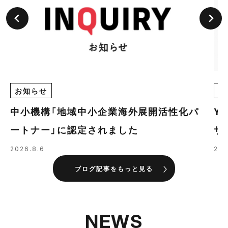
お知らせ
E
中小機構「地域中小企業海外展開活性化パ
Y
ートナー」に認定されました
ザ
の
2026.8.6
202
ブログ記事をもっと見る
NEWS