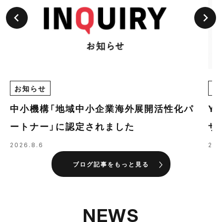
お知らせ
E
中小機構「地域中小企業海外展開活性化パ
Y
ートナー」に認定されました
ザ
の
2026.8.6
202
ブログ記事をもっと見る
NEWS