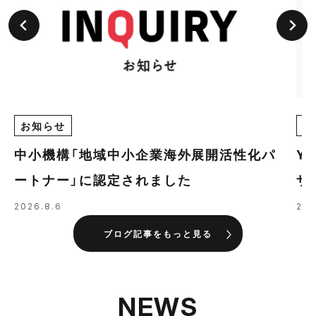
お知らせ
E
中小機構「地域中小企業海外展開活性化パ
Y
ートナー」に認定されました
ザ
の
2026.8.6
202
ブログ記事をもっと見る
NEWS