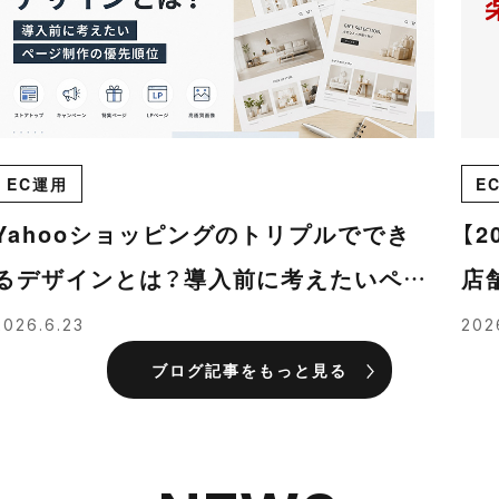
EC運用
E
Yahooショッピングのトリプルででき
【
るデザインとは？導入前に考えたいペー
店
ジ制作の優先順位
れ
2026.6.23
202
ブログ記事をもっと見る