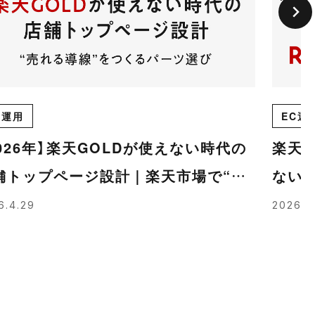
C運用
EC運
2026年】楽天GOLDが使えない時代の
楽天市
舗トップページ設計｜楽天市場で“売
ない
る導線”をつくるパーツ選び
解説
6.4.29
2026.4