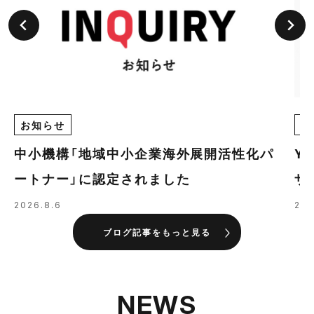
お知らせ
E
中小機構「地域中小企業海外展開活性化パ
Y
ートナー」に認定されました
ザ
の
2026.8.6
202
ブログ記事をもっと見る
NEWS