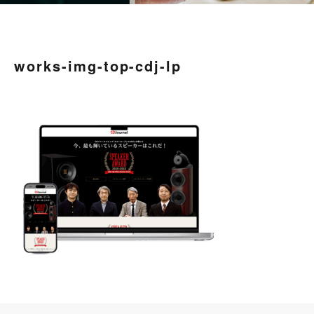
works-img-top-cdj-lp