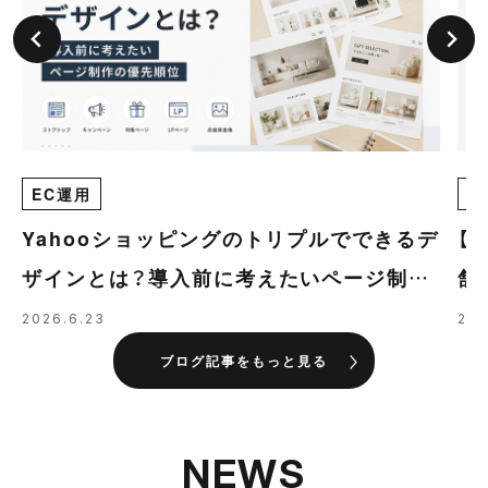
EC運用
E
Yahooショッピングのトリプルでできるデ
【
ザインとは？導入前に考えたいページ制作
舗
の優先順位
導
2026.6.23
202
ブログ記事をもっと見る
NEWS