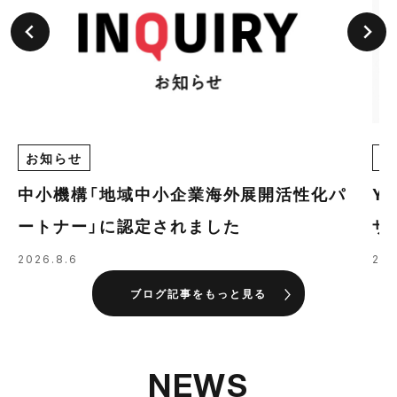
お知らせ
E
中小機構「地域中小企業海外展開活性化パ
Y
ートナー」に認定されました
ザ
の
2026.8.6
202
ブログ記事をもっと見る
NEWS