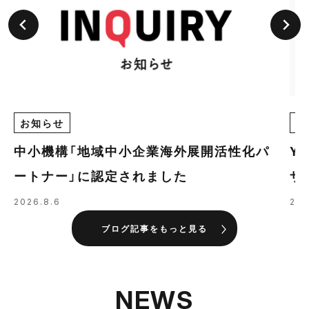
お知らせ
E
中小機構「地域中小企業海外展開活性化パ
Y
ートナー」に認定されました
ザ
の
2026.8.6
202
ブログ記事をもっと見る
NEWS