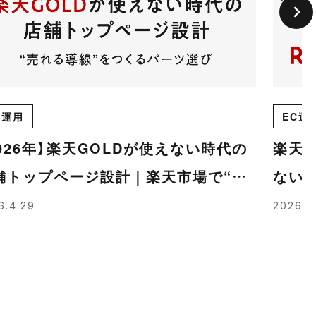
C運用
EC運
2026年】楽天GOLDが使えない時代の
楽天市
舗トップページ設計｜楽天市場で“売
ない
る導線”をつくるパーツ選び
解説
6.4.29
2026.4