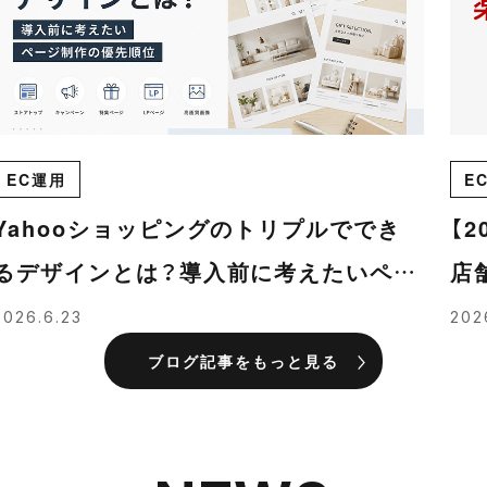
EC運用
E
Yahooショッピングのトリプルででき
【
るデザインとは？導入前に考えたいペー
店
ジ制作の優先順位
れ
2026.6.23
202
ブログ記事をもっと見る