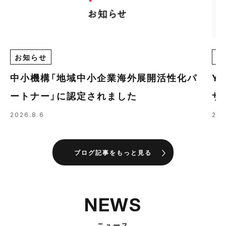
お知らせ
E
中小機構「地域中小企業海外展開活性化パ
Y
ートナー」に認定されました
ザ
の
2026.8.6
202
ブログ記事をもっと見る
NEWS
ニュース